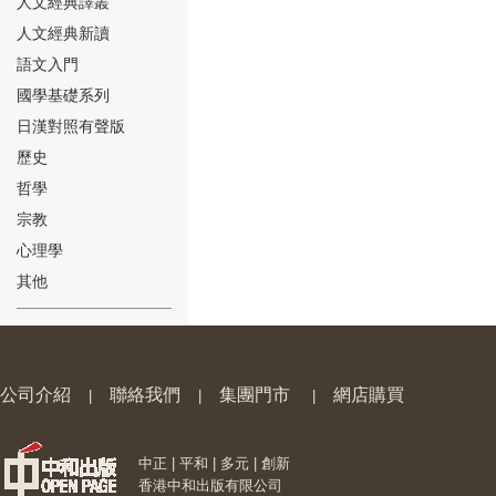
人文經典譯叢
人文經典新讀
語文入門
國學基礎系列
日漢對照有聲版
⑱
歷史
哲學
宗教
心理學
其他
⑲
公司介紹
聯絡我們
集團門市
網店購買
|
|
|
中正 | 平和 | 多元 | 創新
⑳
香港中和出版有限公司