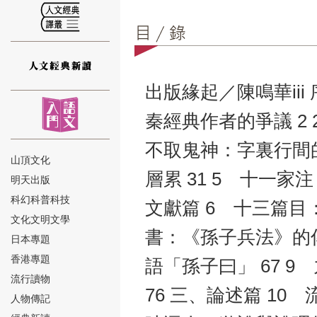
出版緣起／陳鳴華iii
⑫
秦經典作者的爭議 2
不取鬼神：字裏行間的
山頂文化
層累 31 5 十一家
明天出版
⑬
科幻科普科技
文獻篇 6 十三篇目
文化文明文學
書：《孫子兵法》的傳
日本專題
香港專題
語「孫子曰」 67 
流行讀物
76 三、論述篇 10
人物傳記
⑭