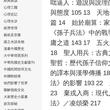
經典新讀
咄逼人：遊說與說理的
心理三國
與態度 105 13 
心理史記
心理水滸
篇 14 始於廟算：家
經濟管理
《孫子兵法》中的戰爭
⑮
藝術及音樂
庸之道 143 17 
揚之水談名物
漫畫中國歷史
18 聖人用兵：古典文
大中華尋寶系列
聖哲：歷代孫子信仰文
中華民國史文獻叢刊
中國民間崇拜文化
⑯
的譯本與漢學傳播 1
外國輕經典
法》的影響 193 2
他們影響了世界
圖解嶺南文化
23 棄戎入商：現代
大家歷史小叢書
法》／凌頌榮 217
故宮探秘
⑰