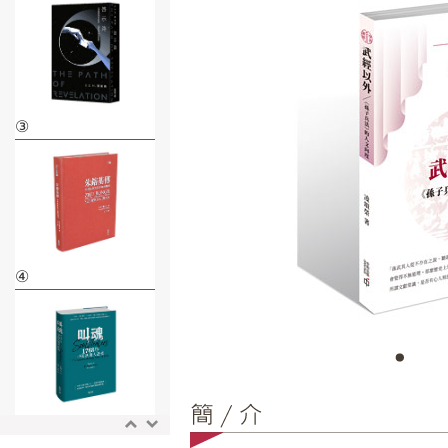
③
④
⑤