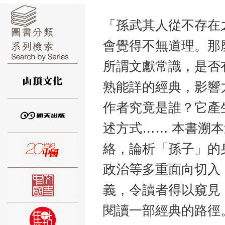
「孫武其人從不存在
會覺得不無道理。那
所謂文獻常識，是否
⑥
熟能詳的經典，影響
作者究竟是誰？它產
述方式…… 本書溯
⑦
絡，論析「孫子」的
政治等多重面向切入
義，令讀者得以窺見
閱讀一部經典的路徑
⑧