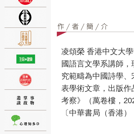
⑨
凌頌榮 香港中文大
國語言文學系講師，
究範疇為中國詩學、
⑩
表學術文章，出版作
考察》（萬卷樓，2
〔中華書局（香港），
⑪