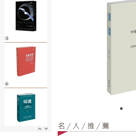
③
④
⑤