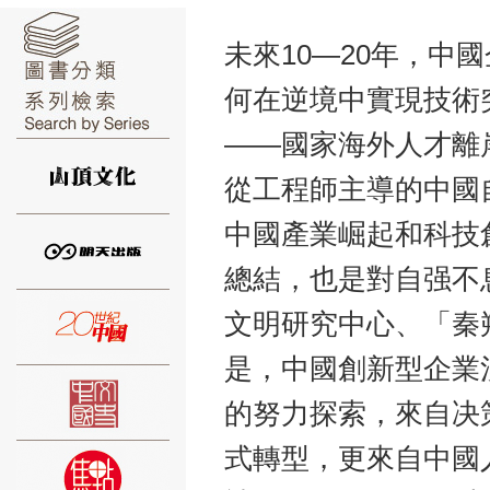
未來10—20年，
何在逆境中實現技術
——國家海外人才離岸
⑥
從工程師主導的中國
中國產業崛起和科技
總結，也是對自强不
⑦
文明研究中心、「秦
是，中國創新型企業
的努力探索，來自决
式轉型，更來自中國
⑧