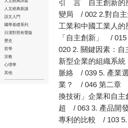
人文經典譯叢
引 言 自主創新的歷
人文經典新讀
變局 / 002 2.對
語文入門
工業和中國工業人的歷
國學基礎系列
日漢對照有聲版
「自主創新」 / 01
⑱
歷史
020 2. 關鍵因素：
哲學
宗教
新型企業的組織系統 /
心理學
脈絡 / 039 5.
其他
⑲
業？ / 046 第二章
換技術」企業和自主創新
超 / 063 3. 產品
專利的比較 / 103 
⑳