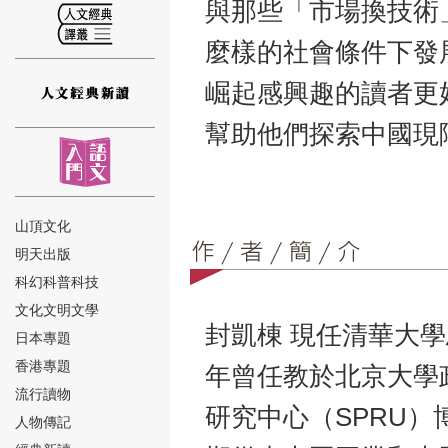
與那些「市場換技術
麼樣的社會條件下發
崛起感興趣的讀者更
幫助他們探索中國現
⑫
山頂文化
明天出版
⑬
科幻科普科技
文化文明文學
封凱棟 現任清華大學
日本專題
香港專題
年曾任教於北京大學
流行讀物
研究中心（SPRU
人物傳記
⑭