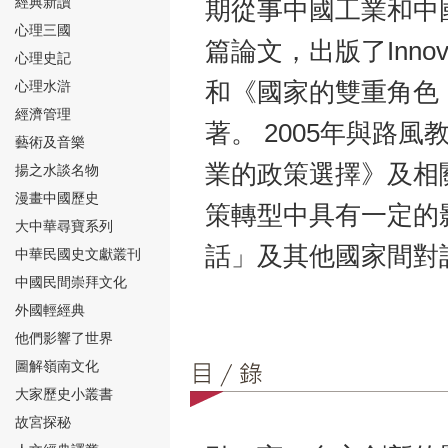
經典新讀
期從事中國工業和中
心理三國
篇論文，出版了Innovation
心理史記
心理水滸
和《國家的雙重角色
經濟管理
著。 2005年與路
⑮
藝術及音樂
業的政策選擇》及相
揚之水談名物
漫畫中國歷史
策轉型中具有一定的
大中華尋寶系列
話」及其他國家間對
中華民國史文獻叢刊
中國民間崇拜文化
⑯
外國輕經典
他們影響了世界
圖解嶺南文化
大家歷史小叢書
故宮探秘
⑰