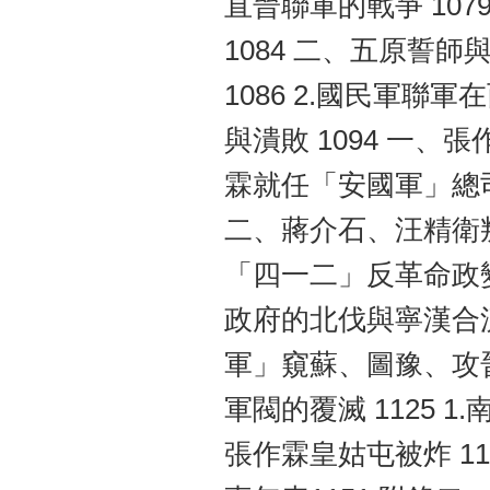
直晉聯軍的戰爭 1079
1084 二、五原誓師
1086 2.國民軍聯
與潰敗 1094 一、
霖就任「安國軍」總司令
二、蔣介石、汪精衛叛
「四一二」反革命政變
政府的北伐與寧漢合流
軍」窺蘇、圖豫、攻晉
軍閥的覆滅 1125 1
張作霖皇姑屯被炸 11