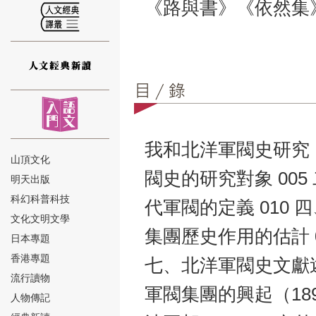
《路與書》《依然集
⑫
我和北洋軍閥史研究（
山頂文化
閥史的研究對象 005
明天出版
⑬
科幻科普科技
代軍閥的定義 010 
文化文明文學
集團歷史作用的估計 0
日本專題
香港專題
七、北洋軍閥史文獻述略
流行讀物
軍閥集團的興起（189
人物傳記
⑭