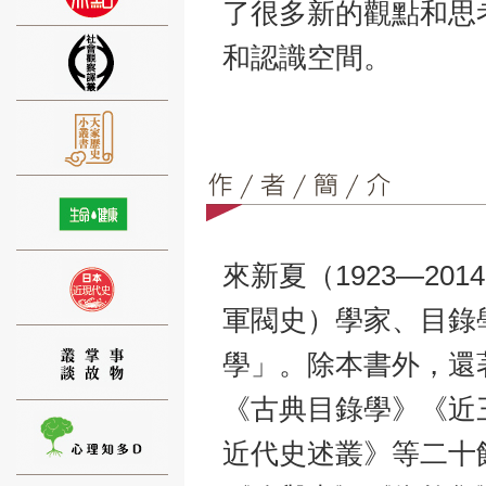
了很多新的觀點和思
和認識空間。
⑨
來新夏（1923—2
⑩
軍閥史）學家、目錄
學」。除本書外，還
《古典目錄學》《近
近代史述叢》等二十
⑪