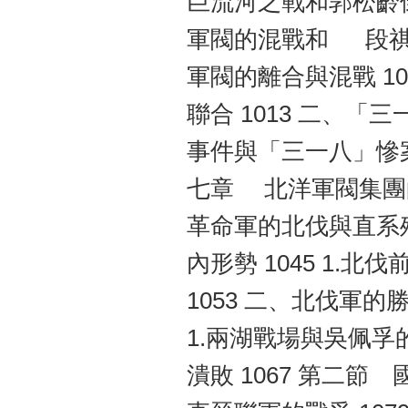
巨流河之戰和郭松齡倒
軍閥的混戰和 段祺瑞
軍閥的離合與混戰 100
聯合 1013 二、「
事件與「三一八」慘案 
七章 北洋軍閥集團的覆
革命軍的北伐與直系殘
內形勢 1045 1.北
1053 二、北伐軍的
1.兩湖戰場與吳佩孚的
潰敗 1067 第二節