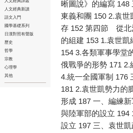
人文經典譯叢
晰圖說》的編寫 148
人文經典新讀
東義和團 150 2.袁
語文入門
國學基礎系列
存 152 第四節 從
日漢對照有聲版
的組建 153 1.袁世
⑱
歷史
哲學
154 3.各類軍事學堂
宗教
俄戰爭的形勢 171 2
心理學
4.統一全國軍制 176
其他
⑲
181 2.袁世凱勢力
形成 187 一、編練
與陸軍部的設立 194 1
設立 197 三、袁世
⑳