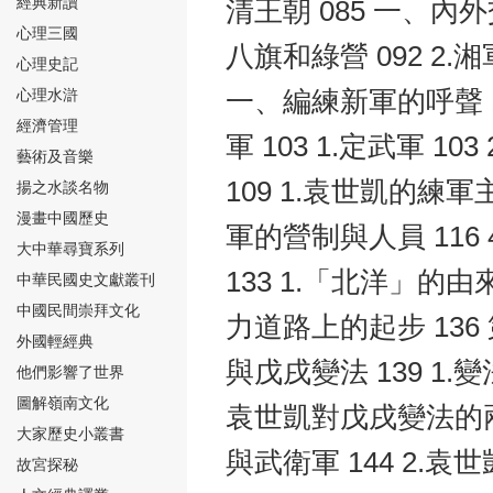
經典新讀
清王朝 085 一、內外
心理三國
八旗和綠營 092 2.
心理史記
心理水滸
一、編練新軍的呼聲 
經濟管理
軍 103 1.定武軍 
⑮
藝術及音樂
109 1.袁世凱的練軍主
揚之水談名物
漫畫中國歷史
軍的營制與人員 116
大中華尋寶系列
133 1.「北洋」的由來
中華民國史文獻叢刊
中國民間崇拜文化
⑯
力道路上的起步 136
外國輕經典
與戊戌變法 139 1.變
他們影響了世界
圖解嶺南文化
袁世凱對戊戌變法的兩面
大家歷史小叢書
與武衛軍 144 2.袁
故宮探秘
⑰