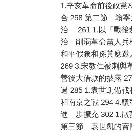
1.辛亥革命前後政黨林
合 258 第二節 贛
治」 261 1.以「戰
治」削弱革命黨人兵權 
和平假象和孫黃應邀入
269 3.宋教仁被刺與
善後大借款的披露 27
過 285 1.袁世凱備戰
和南京之戰 294 4
進一步擴充 302 1.徵募
第三節 袁世凱的賣國