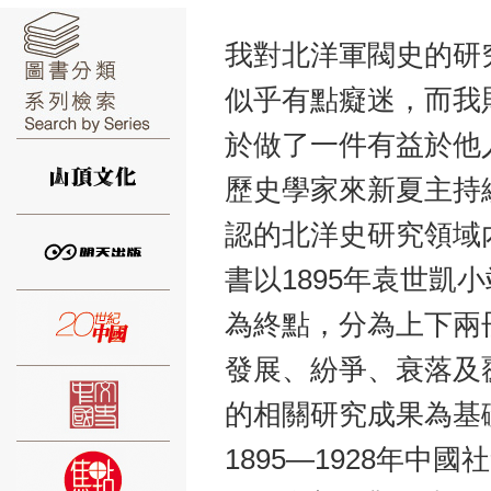
我對北洋軍閥史的研
似乎有點癡迷，而我
於做了一件有益於他
⑥
歷史學家來新夏主持
認的北洋史研究領域
書以1895年袁世凱
⑦
為終點，分為上下兩
發展、紛爭、衰落及
的相關研究成果為基
1895―1928年
⑧