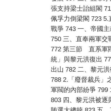
張支持梁士詒組閣 711
佩孚力倒梁閣 723 
戰爭 743 一、帝國
750 三、直奉兩軍交戰
772 第三節 直系軍
統」與黎元洪復出 775
出山 782 二、黎元
788 2.「廢督裁兵」
軍閥的內部紛爭 799 
803 四、黎元洪被逐與
賄選大總統 823 五