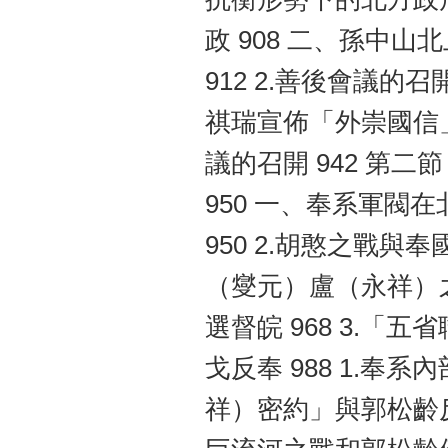
政 908 二、孫中山
912 2.善後會議的召
祺瑞宣佈「外崇國信」 9
議的召開 942 第
950 一、奉系軍閥在
950 2.胡憨之戰與奉
（燮元）盧（永祥）之
選督皖 968 3.「
戈反奉 988 1.奉系
祥）密約」與郭松齡反奉 