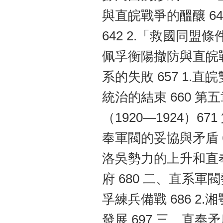
與直皖戰爭的醞釀 6
642 2.「救國同盟
佩孚衡陽撤防與直皖戰
系的失敗 657 1.直
統治的結束 660 
（1920—1924）6
奉軍閥的妥協與矛盾 67
洛吳勢力的上升和直奉
府 680 二、直系軍
孚練兵備戰 686 2.
發展 697 三、直奉矛