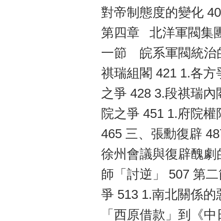
對帝制態度的變化 40
第四章 北洋軍閥集團的
一節 皖系軍閥統治的
祺瑞組閣 421 1.各
之爭 428 3.段祺
院之爭 451 1.府院
465 三、張勳復辟 4
徐州會議與復辟醜劇的
師「討逆」 507 第
爭 513 1.南北關係
「西原借款」到《中日