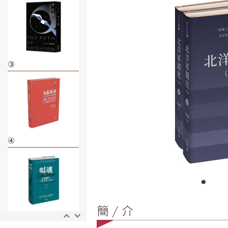
③
④
⑤