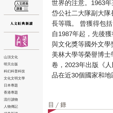
世界的注意。1963
岱公社二大隊副大隊
長等職。 曾獲得包
自1987年起，先
⑫
與文化獎等國外文學
美林大學等榮譽博士學
山頂文化
卷，2023年出版《
明天出版
⑬
科幻科普科技
品在近30個國家和
文化文明文學
日本專題
香港專題
流行讀物
人物傳記
⑭