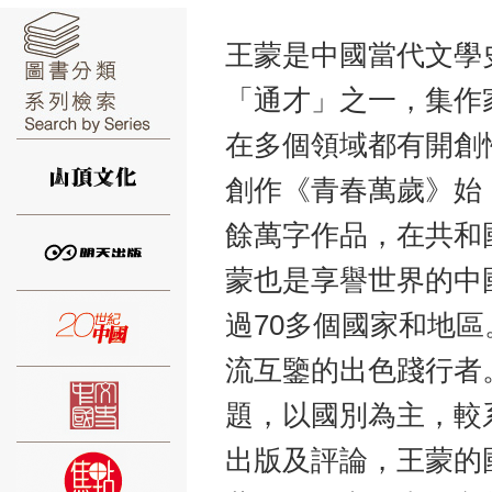
王蒙是中國當代文學
「通才」之一，集作
在多個領域都有開創
⑥
創作《青春萬歲》始
餘萬字作品，在共和
蒙也是享譽世界的中
⑦
過70多個國家和地
流互鑒的出色踐行者
題，以國別為主，較
出版及評論，王蒙的
⑧