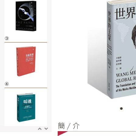
③
④
⑤