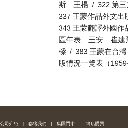
斯 王楊 / 322 
337 王蒙作品外文出
343 王蒙翻譯外國作
區年表 王安 崔建飛
樑 / 383 王蒙在
版情況一覽表（1959—2
公司介紹
聯絡我們
集團門市
網店購買
|
|
|