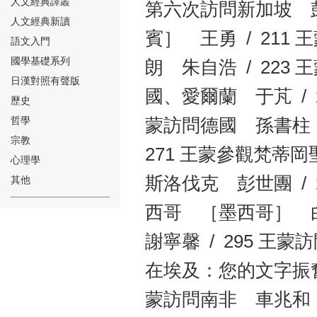
人文經典譯叢
第六次訪問新加坡 彭
人文經典新讀
賓］ 王勇 / 211 
語文入門
國學基礎系列
朗 朱自浩 / 223 
日漢對照有聲版
國、愛爾蘭 于芃 / 
⑱
歷史
哲學
蒙訪問德國 孫書柱 
宗教
271 王蒙參觀梵蒂岡
心理學
斯洛伐克 彭世團 /
其他
⑲
西哥 ［墨西哥］ 白
謝寧馨 / 295 王
在埃及：您的文字振奮
蒙訪問南非 車兆和 
⑳