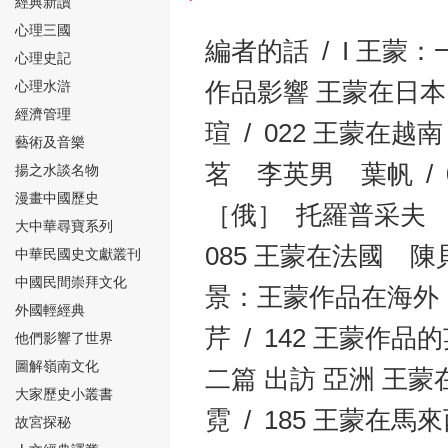
經典新讀
心理三國
編者的話 / I 王蒙
心理史記
心理水滸
作品影響 王蒙在日本 
經濟管理
瑄 / 022 王蒙在
⑮
藝術及音樂
茗 李英男 葉帆 /
揚之水談名物
漫畫中國歷史
［俄］ 托羅普采夫 葉
大中華尋寶系列
085 王蒙在法國 陳貝
中華民國史文獻叢刊
中國民間崇拜文化
⑯
景：王蒙作品在海外 
外國輕經典
芹 / 142 王蒙作
他們影響了世界
圖解嶺南文化
二篇 出訪 亞洲 
大家歷史小叢書
霓 / 185 王蒙在
故宮探秘
⑰