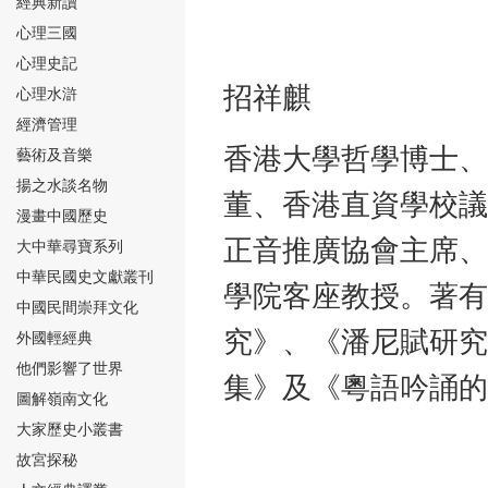
經典新讀
心理三國
心理史記
招祥麒
心理水滸
經濟管理
⑮
香港大學哲學博士、
藝術及音樂
揚之水談名物
董、香港直資學校議
漫畫中國歷史
正音推廣協會主席、
大中華尋寶系列
中華民國史文獻叢刊
學院客座教授。著有
中國民間崇拜文化
⑯
究》、《潘尼賦研究
外國輕經典
他們影響了世界
集》及《粵語吟誦的
圖解嶺南文化
大家歷史小叢書
故宮探秘
⑰