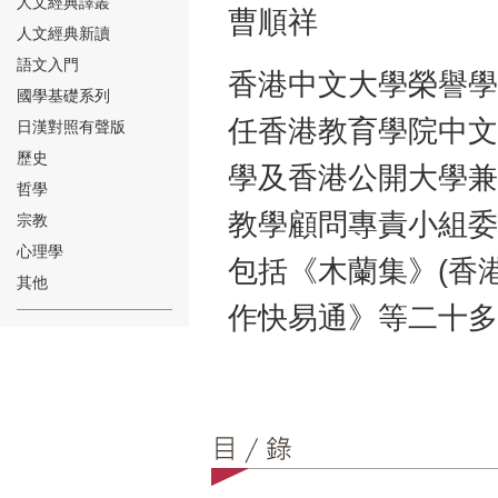
人文經典譯叢
曹順祥
人文經典新讀
語文入門
香港中文大學榮譽學
國學基礎系列
任香港教育學院中文
日漢對照有聲版
⑱
歷史
學及香港公開大學兼
哲學
教學顧問專責小組委
宗教
心理學
包括《木蘭集》(香
其他
作快易通》等二十多
⑲
⑳