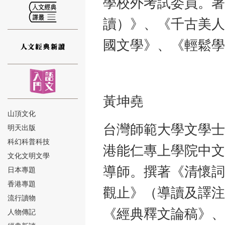
學校外考試委員。著
讀）》、《千古美人
國文學》、《輕鬆學
⑫
黃坤堯
山頂文化
台灣師範大學文學士
明天出版
⑬
科幻科普科技
港能仁專上學院中文
文化文明文學
導師。撰著《清懷詞
日本專題
香港專題
觀止》（導讀及譯注
流行讀物
《經典釋文論稿》、
人物傳記
⑭