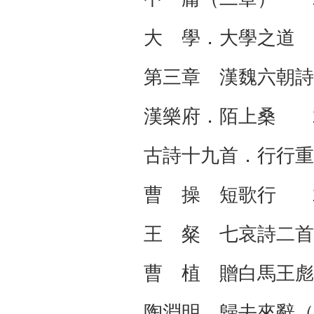
大 學．大學之道
第三章 漢魏六
漢樂府．陌上桑 1
古詩十九首．行行重
曹 操 短歌行 1
王 粲 七哀詩二首
曹 植 贈白馬王
陶淵明 歸去來辭（