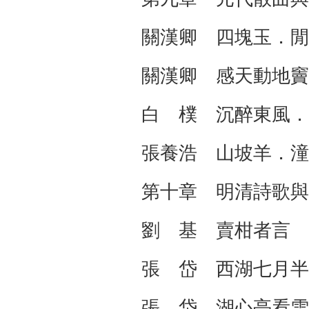
關漢卿 四塊玉．
關漢卿 感天動地竇
白 樸 沉醉東風．
張養浩 山坡羊．潼
第十章 明清詩歌
劉 基 賣柑者言
張 岱 西湖七月半
張 岱 湖心亭看雪