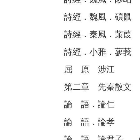
詩經．魏風．碩鼠
詩經．秦風．蒹葭
詩經．小雅．蓼莪
屈 原 涉江 0
第二章 先秦
論 語．論仁 0
論 語．論孝 0
論 語．論君子 0