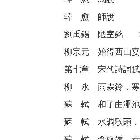
韓 愈 師說 2
劉禹錫 陋室銘 2
柳宗元 始得西山宴
第七章 宋代詩
柳 永 雨霖鈴．寒
蘇 軾 和子由澠池
蘇 軾 水調歌頭．
蘇 軾 念奴嬌．赤