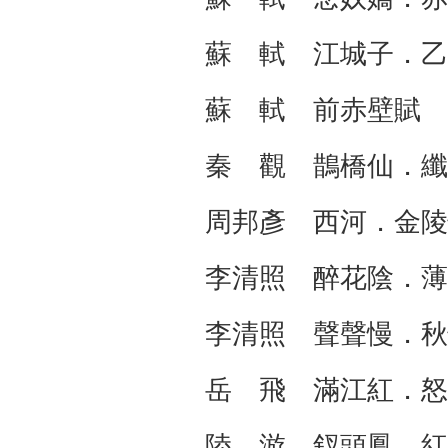
蘇 軾 江城子．乙
蘇 軾 前赤壁賦
秦 觀 鵲橋仙．纖
周邦彥 西河．金陵
李清照 醉花陰．
李清照 聲聲慢．
岳 飛 滿江紅．怒
陸 游 釵頭鳳．紅