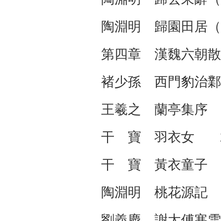
陶淵明 歸園田居
第四章 漢魏六
褚少孫 西門豹治鄴
王羲之 蘭亭集序
干 寶 羽衣女 1
干 寶 黃衣童子
陶淵明 桃花源記
劉義慶 謝太傅寒雪