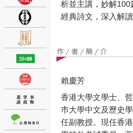
析並主講，妙解10
經典詩文，深入解讀
⑨
賴慶芳
⑩
香港大學文學士、哲
巿大學中文及歷史學
任副教授。現任香港
⑪