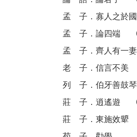
孟 子．寡人之於
孟 子．論四端 0
孟 子．齊人有一妻
老 子．信言不美
列 子．伯牙善鼓琴
莊 子．逍遙遊 0
莊 子．東施效顰
荀 子．勸學 0