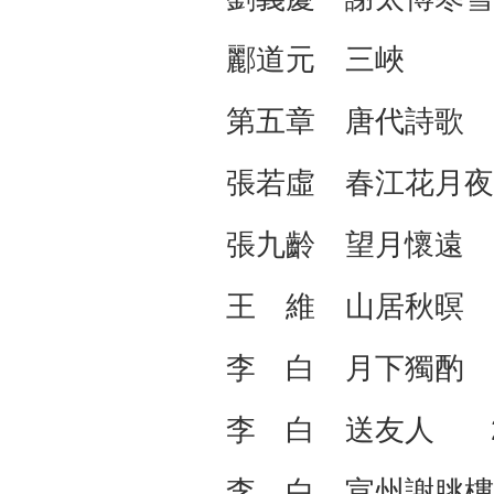
酈道元 三峽 1
第五章 唐代詩歌
張若虛 春江花月夜
張九齡 望月懷遠
王 維 山居秋暝
李 白 月下獨酌
李 白 送友人 2
李 白 宣州謝朓