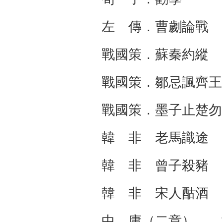
左 傳．曹劌論戰
戰國策．蘇秦約縱
戰國策．鄒忌諷齊王
戰國策．墨子止楚勿
韓 非 老馬識途
韓 非 曾子殺豬
韓 非 宋人酤酒
中 庸（二章） 1