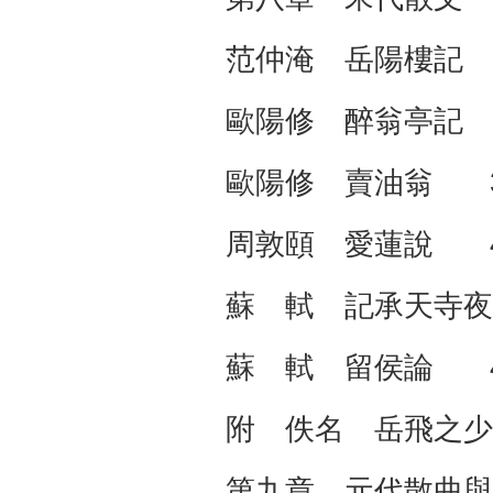
范仲淹 岳陽樓記
歐陽修 醉翁亭記
歐陽修 賣油翁 3
周敦頤 愛蓮說 4
蘇 軾 記承天寺
蘇 軾 留侯論 4
附 佚名 岳飛之少
第九章 元代散曲