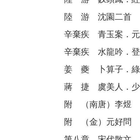
陸 游 沈園二首
辛棄疾 青玉案．
辛棄疾 水龍吟．登
姜 夔 卜算子．
蔣 捷 虞美人．
附 （南唐）李煜
附 （金）元好問
第八章 宋代