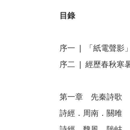
目錄
序一 | 「紙電聲影
序二 | 經歷春秋寒
第一章 先秦
詩經．周南．關雎
詩經．魏風．陟岵