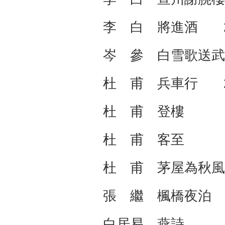
李 白 將進酒 2
岑 參 白雪歌送
杜 甫 兵車行 2
杜 甫 登樓 2
杜 甫 客至 2
杜 甫 茅屋為秋風
張 繼 楓橋夜泊
白居易 燕詩 2