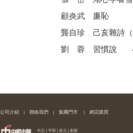
顧炎武 廉恥 4
龔自珍 己亥雜詩
劉 蓉 習慣說 4
公司介紹
聯絡我們
集團門市
網店購買
|
|
|
中正 | 平和 | 多元 | 創新