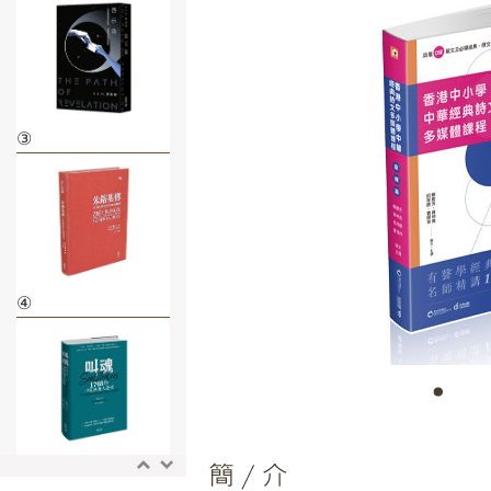
③
④
⑤