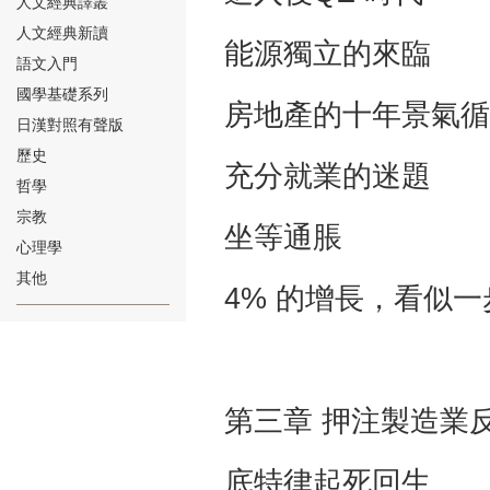
人文經典譯叢
人文經典新讀
能源獨立的來
語文入門
國學基礎系列
房地產的十年景
日漢對照有聲版
⑱
歷史
充分就業的迷
哲學
宗教
坐等通脹 
心理學
其他
4% 的增長，看
⑲
第三章 押注製造業
底特律起死回
⑳