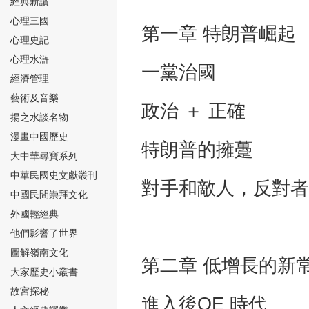
經典新讀
心理三國
第一章 特朗普崛起
心理史記
心理水滸
一黨治國 
經濟管理
⑮
藝術及音樂
政治 ＋ 正
揚之水談名物
漫畫中國歷史
特朗普的擁躉
大中華尋寶系列
中華民國史文獻叢刊
對手和敵人，反對
中國民間崇拜文化
⑯
外國輕經典
他們影響了世界
圖解嶺南文化
第二章 低增長的新
大家歷史小叢書
故宮探秘
⑰
進入後QE 時