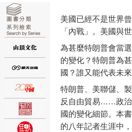
美國已經不是世界曾
「內戰」。美國與世
⑥
為甚麼特朗普會當選
的變化？特朗普為甚
國？誰又能代表未來
⑦
特朗普、美聯儲、製
反自由貿易……政治
國的變化細節。本書
的八年記者生涯中，
⑧