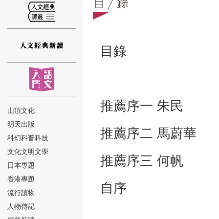
目錄
⑫
推薦序一 
山頂文化
明天出版
推薦序二 馬
⑬
科幻科普科技
文化文明文學
推薦序三 何
日本專題
香港專題
自序 
流行讀物
人物傳記
⑭