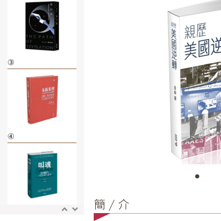
③
④
⑤