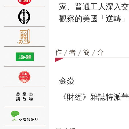
家、普通工人深入交
觀察的美國「逆轉」
⑨
金焱
⑩
《財經》雜誌特派華
⑪