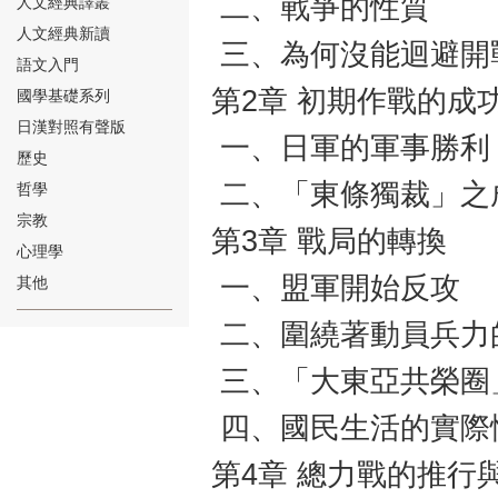
二、戰爭的性質
人文經典譯叢
人文經典新讀
三、為何沒能迴避開
語文入門
第2章 初期作戰的成
國學基礎系列
日漢對照有聲版
一、日軍的軍事勝利
⑱
歷史
二、「東條獨裁」之
哲學
宗教
第3章 戰局的轉換
心理學
一、盟軍開始反攻
其他
⑲
二、圍繞著動員兵力
三、「大東亞共榮圈
四、國民生活的實際
第4章 總力戰的推行
⑳