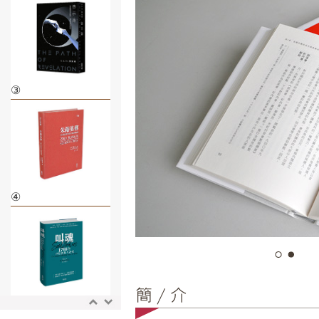
③
④
⑤