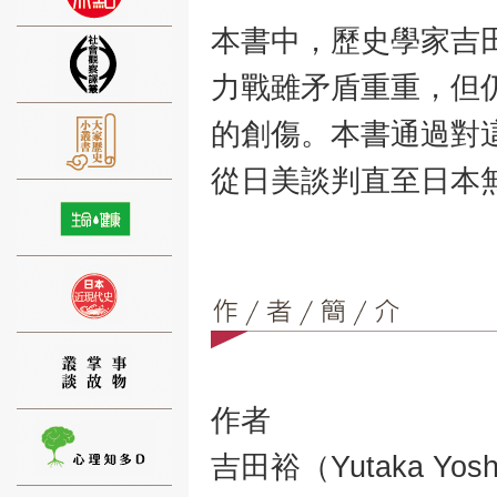
本書中，歷史學家吉
力戰雖矛盾重重，但
的創傷。本書通過對
⑨
從日美談判直至日本
⑩
作者
吉田裕（Yutaka Yosh
⑪