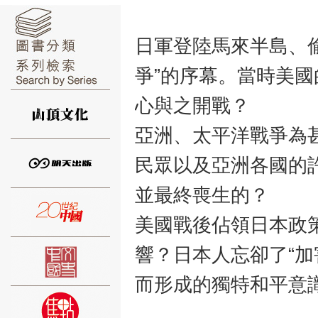
日軍登陸馬來半島、
爭”的序幕。當時美
⑥
心與之開戰？
亞洲、太平洋戰爭為
民眾以及亞洲各國的
並最終喪生的？
⑦
美國戰後佔領日本政
響？日本人忘卻了“加
而形成的獨特和平意
⑧