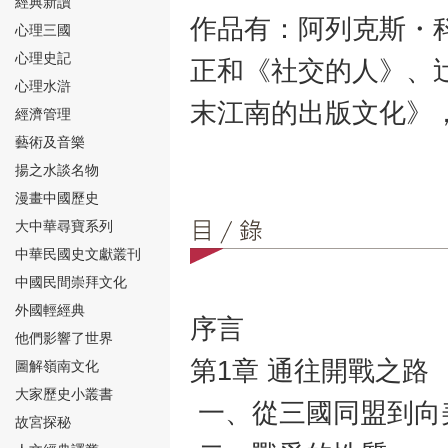
經典新讀
作品有：阿列克斯・
心理三國
心理史記
正和《社交的人》、
心理水滸
末江南的出版文化》
經濟管理
⑮
藝術及音樂
揚之水談名物
漫畫中國歷史
大中華尋寶系列
中華民國史文獻叢刊
中國民間崇拜文化
⑯
外國輕經典
序言
他們影響了世界
第1章 通往開戰之路
圖解嶺南文化
大家歷史小叢書
一、從三國同盟到向
故宮探秘
⑰