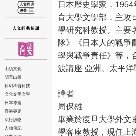
日本歷史學家，195
育大學文學部，主攻
學研究科教授。主要
⑫
隊》《日本人的戰爭
學與戰爭責任》等，
波講座 亞洲、太平
山頂文化
明天出版
⑬
科幻科普科技
譯者
文化文明文學
日本專題
周保雄
香港專題
畢業於復旦大學外文
流行讀物
人物傳記
學客座教授，現任上
⑭