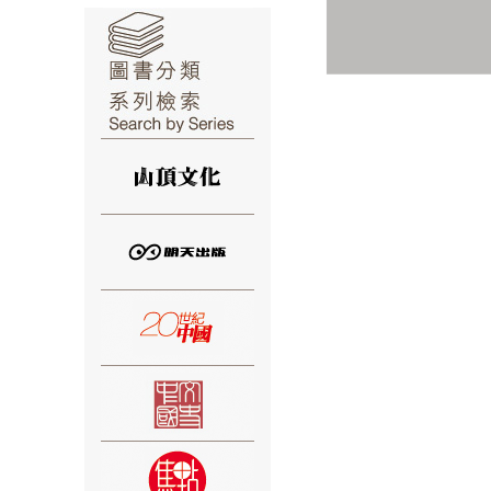
⑥
⑦
⑧