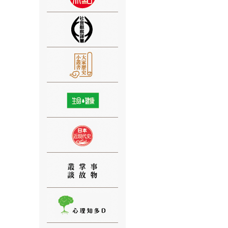
⑨
⑩
⑪