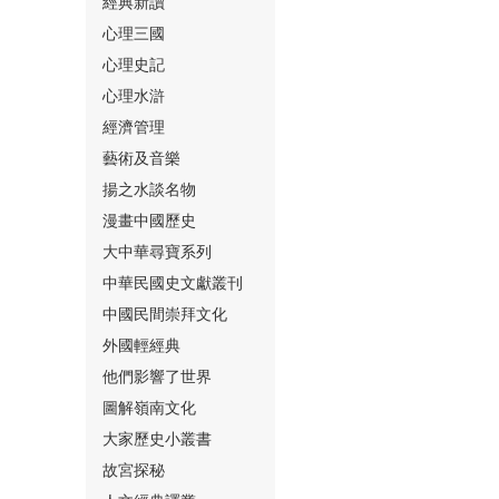
經典新讀
心理三國
心理史記
心理水滸
經濟管理
⑮
藝術及音樂
揚之水談名物
漫畫中國歷史
大中華尋寶系列
中華民國史文獻叢刊
中國民間崇拜文化
⑯
外國輕經典
他們影響了世界
圖解嶺南文化
大家歷史小叢書
故宮探秘
⑰