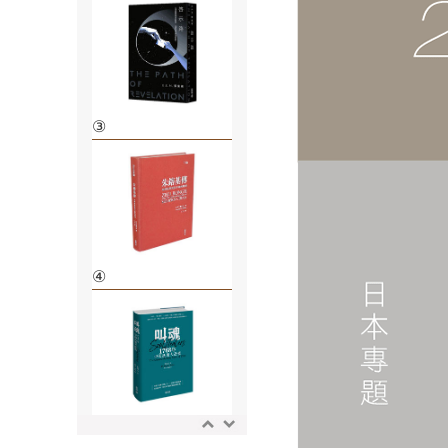
③
④
⑤