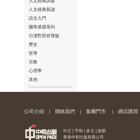
人文經典譯叢
人文經典新讀
語文入門
國學基礎系列
日漢對照有聲版
⑱
歷史
哲學
宗教
心理學
其他
⑲
公司介紹
聯絡我們
集團門市
網店購買
|
|
|
中正 | 平和 | 多元 | 創新
⑳
香港中和出版有限公司