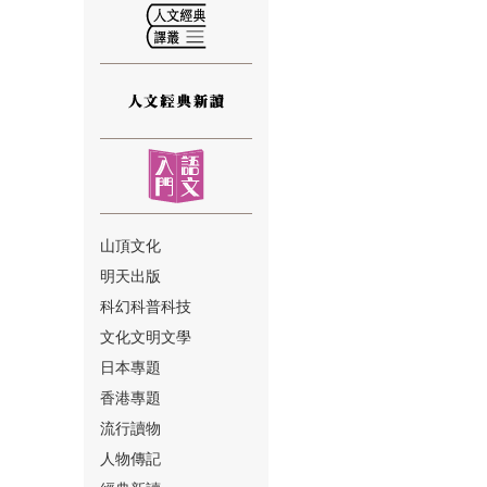
⑫
山頂文化
明天出版
⑬
科幻科普科技
文化文明文學
日本專題
香港專題
流行讀物
人物傳記
⑭